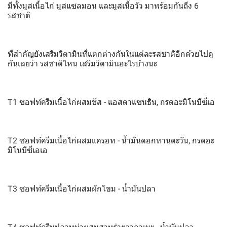
มีทั้งมูสเนื้อไก่ มูสแซลมอน และมูสเนื้อวัว มาพร้อมกันถึง 6
รสชาติ
ที่สำคัญยังเสริมวิตามินที่แตกต่างกันในแต่ละรสชาติอีกด้วยไปดู
กันเลยว่า รสชาติไหน เสริมวิตามินอะไรบ้างนะ
T1 ซอฟท์ครีมเนื้อไก่ผสมชีส - แอสตาแซนธิน, กรดอะมิโนบีซี่เอ
T2 ซอฟท์ครีมเนื้อไก่ผสมแครอท - น้ำมันดอกทานตะวัน, กรดอะ
มิโนบีซีเอเอ
T3 ซอฟท์ครีมเนื้อไก่ผสมผักโขม - น้ำมันปลา