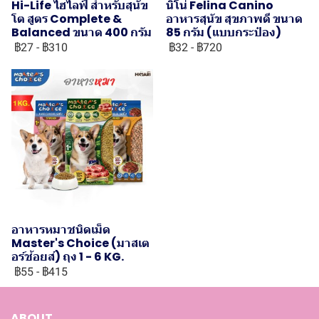
Hi-Life ไฮไลฟ์ สำหรับสุนัข
นิโน่ Felina Canino
โต สูตร Complete &
อาหารสุนัข สุขภาพดี ขนาด
Balanced ขนาด 400 กรัม
85 กรัม (แบบกระป๋อง)
฿27
-
฿310
฿32
-
฿720
อาหารหมาชนิดเม็ด
Master's Choice (มาสเต
อร์ช้อยส์) ถุง 1 - 6 KG.
฿55
-
฿415
ABOUT