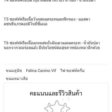
T4 ซอฟท์ครีมปลาทูน่าผสมสาหร่ายวากาเมะ - น้ำมันปลา
T5 ซอฟท์ครีมเนื้อวัวผสมแครอทและฟักทอง - แอสตา
แซนธิน,กรดอะมิโนบีซีเอเอ
T6 ซอฟท์ครีมเนื้อแกะผสมถั่วลันเตาและแครอท - น้ำมันปลา
นอกจากจะอร่อยแล้ว มีประโยชน์ต่อสุขภาพน้องหมาอีกด้วย
ขนมสุนัข
Felina Canino Vif
วิฟ ซอฟท์ครีม
ขนมหมาเลีย
คะแนนและรีวิวสินค้า