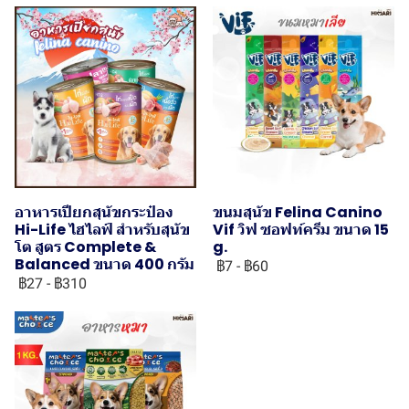
อาหารเปียกสุนัขกระป๋อง
ขนมสุนัข Felina Canino
Hi-Life ไฮไลฟ์ สำหรับสุนัข
Vif วิฟ ซอฟท์ครีม ขนาด 15
โต สูตร Complete &
g.
Balanced ขนาด 400 กรัม
฿7
-
฿60
฿27
-
฿310