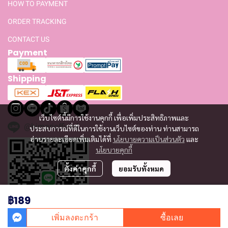
HOW TO PAYMENT
ORDER TRACKING
CONTACT US
Payment
Shipping
เว็บไซต์นี้มีการใช้งานคุกกี้ เพื่อเพิ่มประสิทธิภาพและ
@himariofficial
ประสบการณ์ที่ดีในการใช้งานเว็บไซต์ของท่าน ท่านสามารถ
อ่านรายละเอียดเพิ่มเติมได้ที่
นโยบายความเป็นส่วนตัว
และ
นโยบายคุกกี้
ตั้งค่าคุกกี้
ยอมรับทั้งหมด
฿189
เพิ่มลงตะกร้า
ซื้อเลย