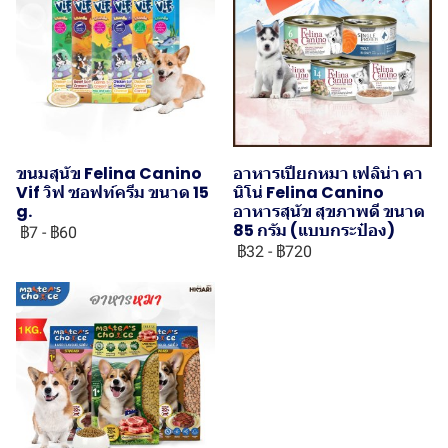
ขนมสุนัข Felina Canino
อาหารเปียกหมา เฟลิน่า คา
Vif วิฟ ซอฟท์ครีม ขนาด 15
นิโน่ Felina Canino
g.
อาหารสุนัข สุขภาพดี ขนาด
85 กรัม (แบบกระป๋อง)
฿7
-
฿60
฿32
-
฿720