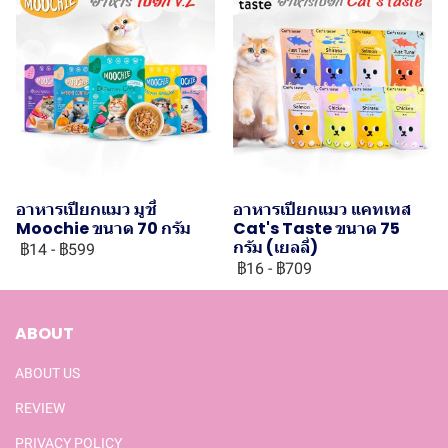
อาหารเปียกแมว มูชี่
อาหารเปียกแมว แคทเทส
Moochie ขนาด 70 กรัม
Cat's Taste ขนาด 75
กรัม (เยลลี่)
฿14
-
฿599
฿16
-
฿709
ABOUT
ABOUT US
REVIEW
PRIVACY POLICY