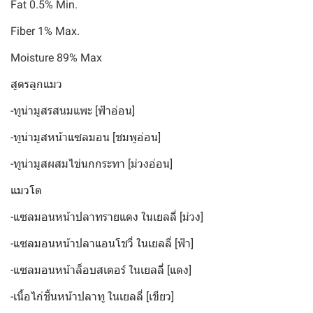
Fat 0.5% Min.
Fiber 1% Max.
Moisture 89% Max
สูตรลูกแมว
-ทูน่ามูสรสนมแพะ [ฟ้าอ่อน]
-ทูน่ามูสหน้าแซลมอน [ชมพูอ่อน]
-ทูน่ามูสผสมไข่นกกระทา [ม่วงอ่อน]
แมวโต
-แซลมอนหน้าปลาทรายแดง ในเยลลี่ [ม่วง]
-แซลมอนหน้าปลาแอนโชวี่ ในเยลลี่ [ฟ้า]
-แซลมอนหน้าล็อบสเตอร์ ในเยลลี่ [แดง]
-เนื้อไก่ชิ้นหน้าปลาทู ในเยลลี่ [เขียว]