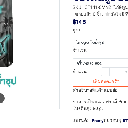
SKU : CF141-6MN2
ไก่&ทูน
ขายแล้ว 0 ชิ้น
ยังไม่มีรี
฿145
สูตร
ไก่&ทูน่าในน้ำซุป
จำนวน
ครึ่งโหล (6 ซอง)
จำนวน
เพิ่มลงตะกร้า
คำอธิบายสินค้าแบบย่อ
m
อาหารเปียกแมว พรามี่ Pram
โปรตีนสูง 80 g.
หมวดหมู่:
แบรนด์:
อา
Pramy