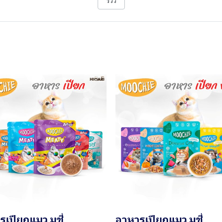
รีวิว
เปียกแมว มูชี่
อาหารเปียกแมว มูชี่