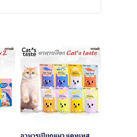
อาหารเปียกแมว แคทเทส