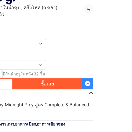
่าในน้ำซุป , ครึ่งโหล (6 ซอง)
แชร์
วิว
มีสินค้าอยู่ในคลัง 32 ชิ้น
ซื้อเลย
y Midnight Prey สูตร Complete & Balanced
หารแมว
,
อาหารเปียก
,
อาหารเปียกซอง