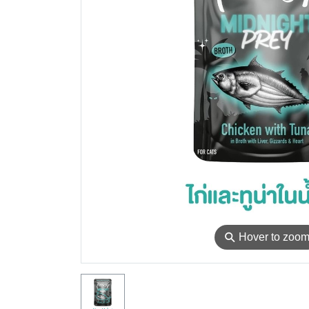
⚲
Hover to zoo