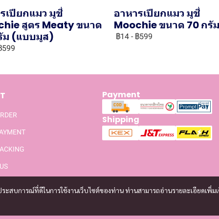
เปียกแมว มูชี่
อาหารเปียกแมว มูชี่
hie สูตร Meaty ขนาด
Moochie ขนาด 70 กรั
รัม (แบบมูส)
฿14
-
฿599
฿599
Payment
T
ORDER
Shipping
PAYMENT
ACKING
US
และประสบการณ์ที่ดีในการใช้งานเว็บไซต์ของท่าน ท่านสามารถอ่านรายละเอียดเพิ่มเ