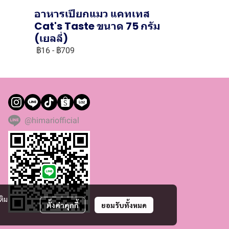
อาหารเปียกแมว แคทเทส
ม
Cat's Taste ขนาด 75 กรัม
(เยลลี่)
฿16
-
฿709
@himariofficial
ติม
ตั้งค่าคุกกี้
ยอมรับทั้งหมด