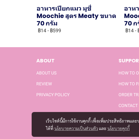
อาหารเปียกแมว มูชี่
อาหาร
Moochie สูตร Meaty ขนาด
Mooc
70 กรัม
70 ก
฿14
-
฿599
฿14
-
ABOUT
SUPPOR
ABOUT US
HOW TO 
REVIEW
HOW TO 
PRIVACY POLICY
ORDER TR
CONTACT 
เว็บไซต์นี้มีการใช้งานคุกกี้ เพื่อเพิ่มประสิทธิภาพ
ได้ที่
นโยบายความเป็นส่วนตัว
และ
นโยบายคุกกี้