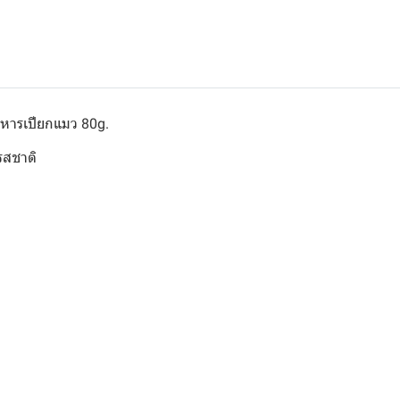
หารเปียกแมว 80g.
รสชาติ