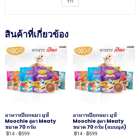
รีวิว
สินค้าที่เกี่ยวข้อง
อาหารเปียกแมว มูชี่
อาหารเปียกแมว มูชี่
Moochie สูตร Meaty
Moochie สูตร Meaty
ขนาด 70 กรัม
ขนาด 70 กรัม (แบบมูส)
฿14
-
฿599
฿14
-
฿599