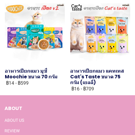
อาหารเปียกแมว มูชี่
อาหารเปียกแมว แคทเทส
Moochie ขนาด 70 กรัม
Cat's Taste ขนาด 75
กรัม (เยลลี่)
฿14
-
฿599
฿16
-
฿709
ABOUT
ABOUT US
REVIEW