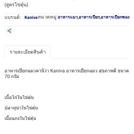
(สูตรไข่ตุ๋น)
หมวดหมู่:
แบรนด์:
อาหารแมว
,
อาหารเปียก
,
อาหารเปียกซอง
Kaniva
แชร์
รายละเอียดสินค้า
อาหารเปียกแมวคานิว่า Kaniva อาหารเปียกแมว สุขภาพดี ขนาด
70 กรัม
เนื้อไก่ในไข่ตุ๋น
ปลาทูน่าในไข่ตุ๋น
เนื้อแกะในไข่ตุ๋น