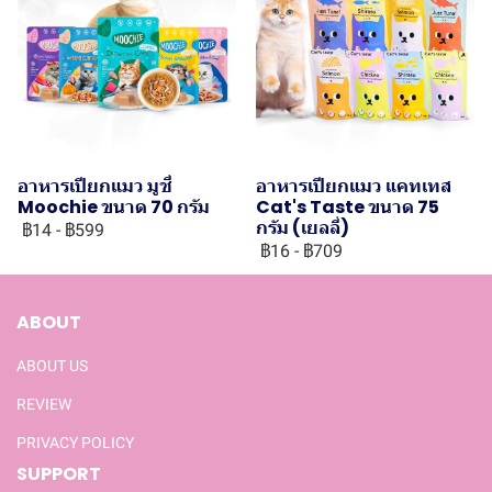
อาหารเปียกแมว มูชี่
อาหารเปียกแมว แคทเทส
Moochie ขนาด 70 กรัม
Cat's Taste ขนาด 75
กรัม (เยลลี่)
฿14
-
฿599
฿16
-
฿709
ABOUT
ABOUT US
REVIEW
PRIVACY POLICY
SUPPORT