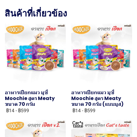
สินค้าที่เกี่ยวข้อง
อาหารเปียกแมว มูชี่
อาหารเปียกแมว มูชี่
Moochie สูตร Meaty
Moochie สูตร Meaty
ขนาด 70 กรัม
ขนาด 70 กรัม (แบบมูส)
฿14
-
฿599
฿14
-
฿599