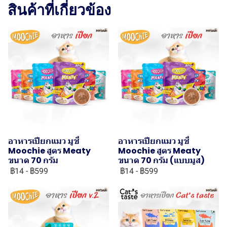
สินค้าที่เกี่ยวข้อง
อาหารเปียกแมว มูชี่
อาหารเปียกแมว มูชี่
Moochie สูตร Meaty
Moochie สูตร Meaty
ขนาด 70 กรัม
ขนาด 70 กรัม (แบบมูส)
฿14
-
฿599
฿14
-
฿599