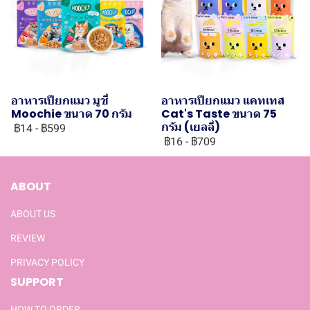
อาหารเปียกแมว มูชี่
อาหารเปียกแมว แคทเทส
Moochie ขนาด 70 กรัม
Cat's Taste ขนาด 75
กรัม (เยลลี่)
฿14
-
฿599
฿16
-
฿709
ABOUT
ABOUT US
REVIEW
PRIVACY POLICY
SUPPORT
HOW TO ORDER