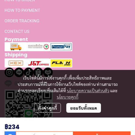
HOW TO PAYMENT
ORDER TRACKING
CONTACT US
Payment
Shipping
เว็บไซต์นี้มีการใช้งานคุกกี้ เพื่อเพิ่มประสิทธิภาพและ
@himariofficial
ประสบการณ์ที่ดีในการใช้งานเว็บไซต์ของท่าน ท่านสามารถ
อ่านรายละเอียดเพิ่มเติมได้ที่
นโยบายความเป็นส่วนตัว
และ
นโยบายคุกกี้
ตั้งค่าคุกกี้
ยอมรับทั้งหมด
฿234