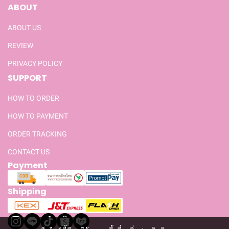
ABOUT
ABOUT US
REVIEW
PRIVACY POLICY
SUPPORT
HOW TO ORDER
HOW TO PAYMENT
ORDER TRACKING
CONTACT US
Payment
Shipping