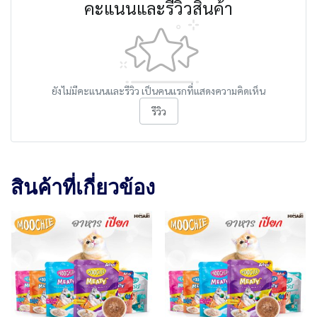
คะแนนและรีวิวสินค้า
ยังไม่มีคะแนนและรีวิว เป็นคนแรกที่แสดงความคิดเห็น
รีวิว
สินค้าที่เกี่ยวข้อง