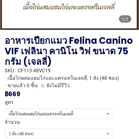
1/1
อาหารเปียกแมว Felina Canino
VIF เฟลินา คานิโน วิฟ ขนาด 75
กรัม (เจลลี่)
SKU : CF113-48VC19
เนื้อไก่ผสมแฮมไก่และแครอทในเจลลี่, 1 ลัง (48 ซอง)
ขายแล้ว 0 ชิ้น
ยังไม่มีรีวิว
฿669
สูตร
เนื้อไก่ผสมแฮมไก่และแครอทในเจลลี่
จำนวน
1 ลัง (48 ซอง)