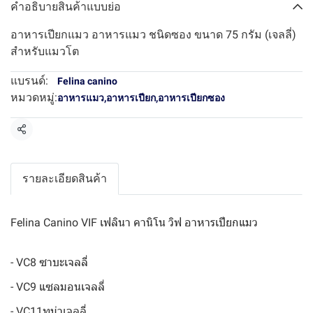
คำอธิบายสินค้าแบบย่อ
อาหารเปียกแมว อาหารแมว ชนิดซอง ขนาด 75 กรัม (เจลลี่)
สำหรับแมวโต
แบรนด์:
Felina canino
หมวดหมู่:
อาหารแมว
,
อาหารเปียก
,
อาหารเปียกซอง
แชร์
รายละเอียดสินค้า
Felina Canino VIF เฟลินา คานิโน วิฟ อาหารเปียกแมว
- VC8 ซาบะเจลลี่
- VC9 แซลมอนเจลลี่
- VC11ทูน่าเจลลี่