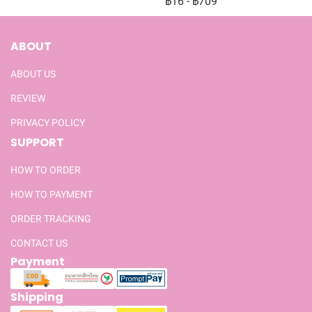
฿16
-
฿709
ABOUT
ABOUT US
REVIEW
PRIVACY POLICY
SUPPORT
HOW TO ORDER
HOW TO PAYMENT
ORDER TRACKING
CONTACT US
Payment
Shipping