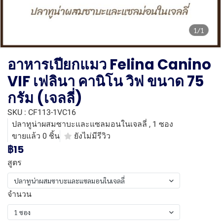
1/1
อาหารเปียกแมว Felina Canino
VIF เฟลินา คานิโน วิฟ ขนาด 75
กรัม (เจลลี่)
SKU : CF113-1VC16
ปลาทูน่าผสมซาบะและแซลมอนในเจลลี่ , 1 ซอง
ขายแล้ว 0 ชิ้น
ยังไม่มีรีวิว
฿15
สูตร
ปลาทูน่าผสมซาบะและแซลมอนในเจลลี่
จำนวน
1 ซอง