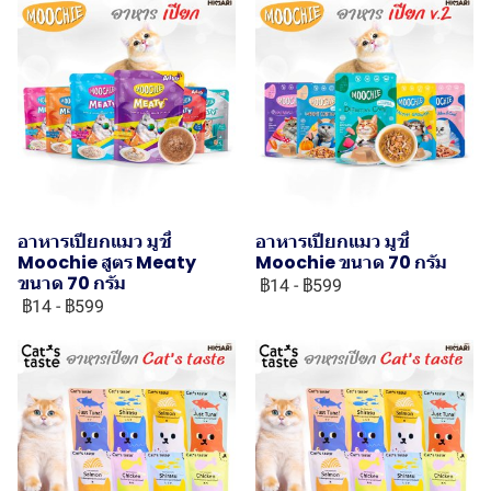
อาหารเปียกแมว มูชี่
อาหารเปียกแมว มูชี่
Moochie สูตร Meaty
Moochie ขนาด 70 กรัม
ขนาด 70 กรัม
฿14
-
฿599
฿14
-
฿599