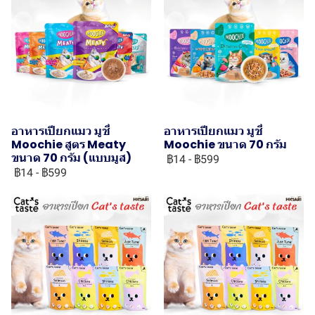
อาหารเปียกแมว มูชี่
อาหารเปียกแมว มูชี่
Moochie สูตร Meaty
Moochie ขนาด 70 กรัม
ขนาด 70 กรัม (แบบมูส)
฿14
-
฿599
฿14
-
฿599