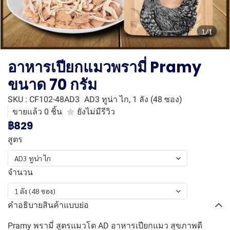
1/1
อาหารเปียกแมวพรามี่ Pramy
ขนาด 70 กรัม
SKU : CF102-48AD3
AD3 ทูน่า ไก, 1 ลัง (48 ซอง)
ขายแล้ว 0 ชิ้น
ยังไม่มีรีวิว
฿829
สูตร
AD3 ทูน่า ไก
จำนวน
1 ลัง (48 ซอง)
คำอธิบายสินค้าแบบย่อ
Pramy พรามี่ สูตรแมวโต AD อาหารเปียกแมว สุขภาพดี