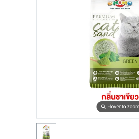
⚲
Hover to zoo