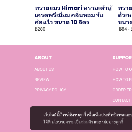
ทรายแมว Himari ทรายเต้าหู้
ทราย
เกรดพรีเมี่ยม กลิ่นหอม จับ
ถั่ว
ก้อนไว ขนาด 10 ลิตร
ขนาด
฿280
฿84
-
ABOUT
SUPPOR
ABOUT US
HOW TO 
REVIEW
HOW TO 
PRIVACY POLICY
ORDER TR
CONTACT 
เว็บไซต์นี้มีการใช้งานคุกกี้ เพื่อเพิ่มประสิทธิภาพ
ได้ที่
นโยบายความเป็นส่วนตัว
และ
นโยบายคุกกี้