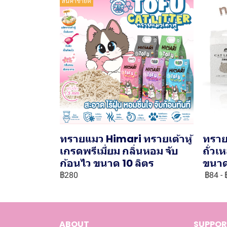
สินค้าขายดี
ทรายแมว Himari ทรายเต้าหู้
ทราย
เกรดพรีเมี่ยม กลิ่นหอม จับ
ถั่ว
ก้อนไว ขนาด 10 ลิตร
ขนาด
฿280
฿84
-
ABOUT
SUPPOR