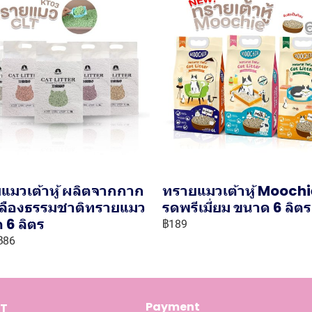
แมวเต้าหู้ ผลิตจากกาก
ทรายแมวเต้าหู้ Moochi
เหลืองธรรมชาติทรายแมว
รดพรีเมี่ยม ขนาด 6 ลิตร
 6 ลิตร
฿189
฿86
Payment
T