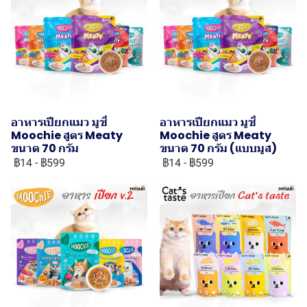
อาหารเปียกแมว มูชี่
อาหารเปียกแมว มูชี่
Moochie สูตร Meaty
Moochie สูตร Meaty
ขนาด 70 กรัม
ขนาด 70 กรัม (แบบมูส)
฿14
-
฿599
฿14
-
฿599