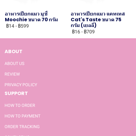
อาหารเปียกแมว มูชี่
อาหารเปียกแมว แคทเทส
Moochie ขนาด 70 กรัม
Cat's Taste ขนาด 75
กรัม (เยลลี่)
฿14
-
฿599
฿16
-
฿709
ABOUT
ABOUT US
REVIEW
PRIVACY POLICY
SUPPORT
HOW TO ORDER
HOW TO PAYMENT
ORDER TRACKING