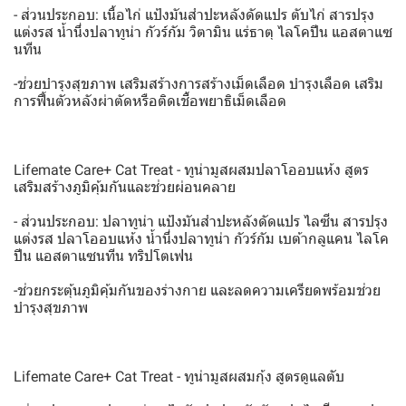
- ส่วนประกอบ: เนื้อไก่ แป้งมันสำปะหลังดัดแปร ตับไก่ สารปรุง
แต่งรส น้ำนึ่งปลาทูน่า กัวร์กัม วิตามิน แร่ธาตุ ไลโคปีน แอสตาแซ
นทีน
-ช่วยบำรุงสุขภาพ เสริมสร้างการสร้างเม็ดเลือด บำรุงเลือด เสริม
การฟื้นตัวหลังผ่าตัดหรือติดเชื้อพยาธิเม็ดเลือด
Lifemate Care+ Cat Treat - ทูน่ามูสผสมปลาโออบแห้ง สูตร
เสริมสร้างภูมิคุ้มกันและช่วยผ่อนคลาย
- ส่วนประกอบ: ปลาทูน่า แป้งมันสำปะหลังดัดแปร ไลซีน สารปรุง
แต่งรส ปลาโออบแห้ง น้ำนึ่งปลาทูน่า กัวร์กัม เบต้ากลูแคน ไลโค
ปีน แอสตาแซนทีน ทริปโตเฟน
-ช่วยกระตุ้นภูมิคุ้มกันของร่างกาย และลดความเครียดพร้อมช่วย
บำรุงสุขภาพ
Lifemate Care+ Cat Treat - ทูน่ามูสผสมกุ้ง สูตรดูแลตับ