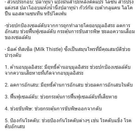
- ส่วนประกอบ: ปลาทูน่า แป้งมันสำปะหลังดัดแปร ไลซีน สารปรุง
แต่งรส ปลาโออบแห้งน้ำนึ่งปลาทูน่า กัวร์กัม เบต้ากลูแคน ไลโค
ปีน แอสตาแซนทีน ทริปโตเฟน
-ช่วยปกป้องเซลล์ตับจากการถูกทำลายโดยอนุมูลอิสระ ลดการ
อักเสบ ช่วยฟื้นฟูเซลล์ตับ กระตุ้นการขับสารพิษ ชะลอความเสื่อม
ของเซลล์ตับ
- มิลค์ ทิสเซิล (Milk Thistle) ซึ่งเป็นสมุนไพรที่มีคุณสมบัติช่วย
บำรุงตับ
1. ต้านอนุมูลอิสระ: มีฤทธิ์ต้านอนุมูลอิสระ ช่วยปกป้องเซลล์ตับ
จากความเสียหายที่เกิดจากอนุมูลอิสระ
2. ลดการอักเสบ: มีฤทธิ์ต้านการอักเสบ ช่วยลดการอักเสบในตับ
3. ฟื้นฟูเซลล์ตับ: ช่วยกระตุ้นการฟื้นฟูเซลล์ตับที่เสียหาย
4. ช่วยขับพิษ: ช่วยกระตุ้นการขับพิษออกจากตับ
5. ป้องกันโรคตับ: ช่วยป้องกันโรคตับต่างๆ เช่น โรคตับแข็ง โรค
ตับอักเสบ