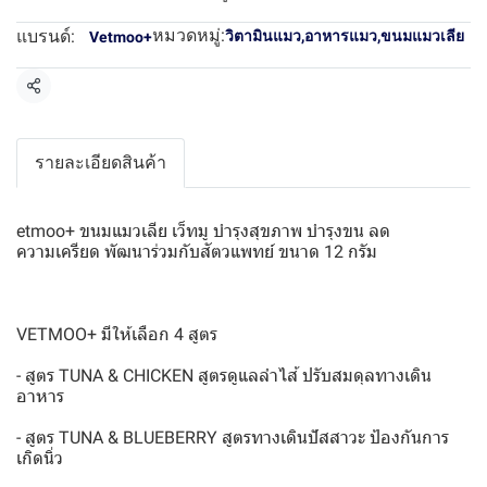
หมวดหมู่:
แบรนด์:
วิตามินแมว
,
อาหารแมว
,
ขนมแมวเลีย
Vetmoo+
แชร์
รายละเอียดสินค้า
etmoo+ ขนมแมวเลีย เว็ทมู บำรุงสุขภาพ บำรุงขน ลด
ความเครียด พัฒนาร่วมกับสัตวแพทย์ ขนาด 12 กรัม
VETMOO+ มีให้เลือก 4 สูตร
- สูตร TUNA & CHICKEN สูตรดูแลลำไส้ ปรับสมดุลทางเดิน
อาหาร
- สูตร TUNA & BLUEBERRY สูตรทางเดินปัสสาวะ ป้องกันการ
เกิดนิ่ว