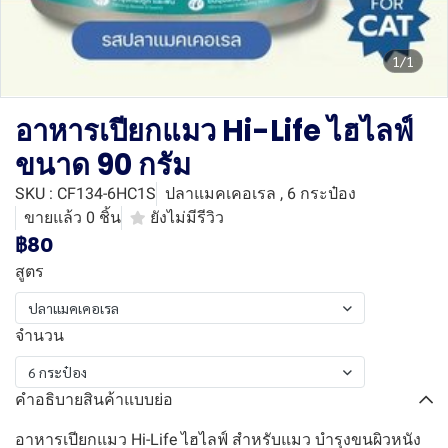
1/1
อาหารเปียกแมว Hi-Life ไฮไลฟ์
ขนาด 90 กรัม
SKU : CF134-6HC1S
ปลาแมคเคอเรล , 6 กระป๋อง
ขายแล้ว 0 ชิ้น
ยังไม่มีรีวิว
฿80
สูตร
ปลาแมคเคอเรล
จำนวน
6 กระป๋อง
คำอธิบายสินค้าแบบย่อ
อาหารเปียกแมว Hi-Life ไฮไลฟ์ สำหรับแมว บำรุงขนผิวหนัง