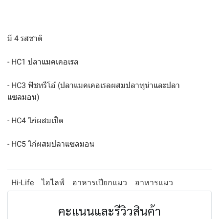
มี 4 รสชาติ
- HC1 ปลาแมคเคอเรล
- HC3 ฟิชทรีโอ้ (ปลาแมคเคอเรลผสมปลาทูน่าและปลา
แซลมอน)
- HC4 ไก่ผสมเป็ด
- HC5 ไก่ผสมปลาแซลมอน
Hi-Life
ไฮไลฟ์
อาหารเปียกแมว
อาหารแมว
คะแนนและรีวิวสินค้า