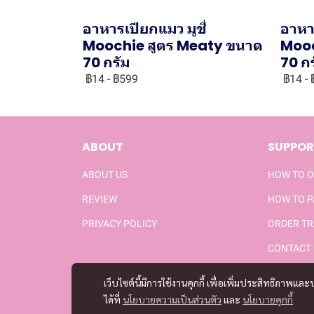
อาหารเปียกแมว มูชี่
อาหาร
Moochie สูตร Meaty ขนาด
Mooc
70 กรัม
70 ก
฿14
-
฿599
฿14
-
ABOUT
SUPPOR
ABOUT US
HOW TO 
REVIEW
HOW TO 
PRIVACY POLICY
ORDER TR
CONTACT 
เว็บไซต์นี้มีการใช้งานคุกกี้ เพื่อเพิ่มประสิทธิภาพ
ได้ที่
นโยบายความเป็นส่วนตัว
และ
นโยบายคุกกี้