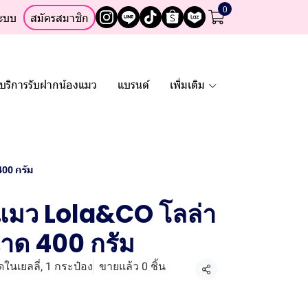
0
ระบบ
สมัครสมาชิก
บริการรับฝากน้องแมว
แบรนด์
เพิ่มเติม
00 กรัม
แมว Lola&CO โลล่า
าด 400 กรัม
ู้ดในเยลลี่, 1 กระป๋อง
ขายแล้ว 0 ชิ้น
แชร์