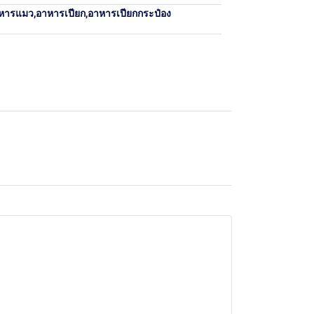
หารแมว
,
อาหารเปียก
,
อาหารเปียกกระป๋อง