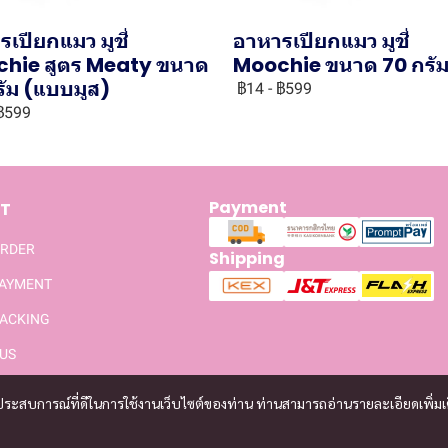
เปียกแมว มูชี่
อาหารเปียกแมว มูชี่
hie สูตร Meaty ขนาด
Moochie ขนาด 70 กรั
รัม (แบบมูส)
฿14
-
฿599
฿599
Payment
T
ORDER
Shipping
PAYMENT
ACKING
US
และประสบการณ์ที่ดีในการใช้งานเว็บไซต์ของท่าน ท่านสามารถอ่านรายละเอียดเพิ่มเ