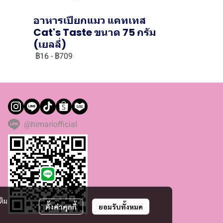
อาหารเปียกแมว แคทเทส
ม
Cat's Taste ขนาด 75 กรัม
(เยลลี่)
฿16
-
฿709
@himariofficial
ติม
ตั้งค่าคุกกี้
ยอมรับทั้งหมด