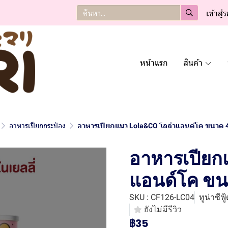
เข้าสู่
หน้าแรก
สินค้า
อาหารเปียกกระป๋อง
อาหารเปียกแมว Lola&CO โลล่าแอนด์โค ขนาด 4
อาหารเปียก
แอนด์โค ขน
SKU : CF126-LC04
ทูน่าซีฟ
ยังไม่มีรีวิว
฿35