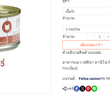
สูตร
เนื้อวัว
จำนวน
1 กระป๋อง
จำนวน
เพิ่มลงตะกร้า
คำอธิบายสินค้าแบบย่อ
อาหารแมว เฟลิน่า คานิโน่ 
กระป๋อง)
หมวดห
แบรนด์:
Felina canino
แชร์