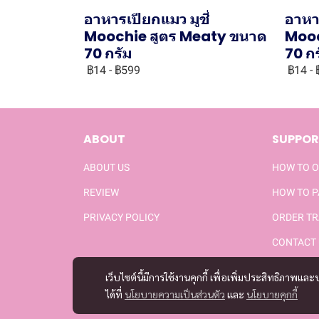
อาหารเปียกแมว มูชี่
อาหาร
Moochie สูตร Meaty ขนาด
Mooc
70 กรัม
70 ก
฿14
-
฿599
฿14
-
ABOUT
SUPPOR
ABOUT US
HOW TO 
REVIEW
HOW TO 
PRIVACY POLICY
ORDER TR
CONTACT 
เว็บไซต์นี้มีการใช้งานคุกกี้ เพื่อเพิ่มประสิทธิภาพ
ได้ที่
นโยบายความเป็นส่วนตัว
และ
นโยบายคุกกี้