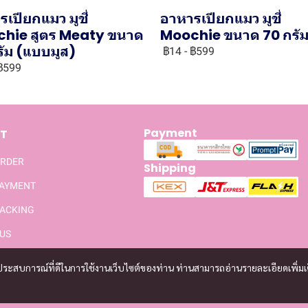
เปียกแมว มูชี่
อาหารเปียกแมว มูชี่
hie สูตร Meaty ขนาด
Moochie ขนาด 70 กรั
รัม (แบบมูส)
฿14
-
฿599
฿599
Payment
T
ORDER
Shipping
PAYMENT
ACKING
US
และประสบการณ์ที่ดีในการใช้งานเว็บไซต์ของท่าน ท่านสามารถอ่านรายละเอียดเพิ่มเ