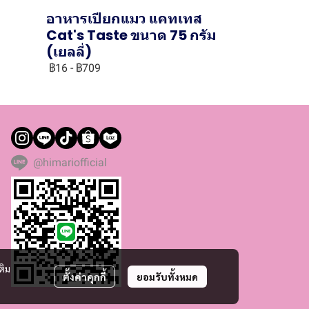
อาหารเปียกแมว แคทเทส
ม
Cat's Taste ขนาด 75 กรัม
(เยลลี่)
฿16
-
฿709
@himariofficial
ติม
ตั้งค่าคุกกี้
ยอมรับทั้งหมด