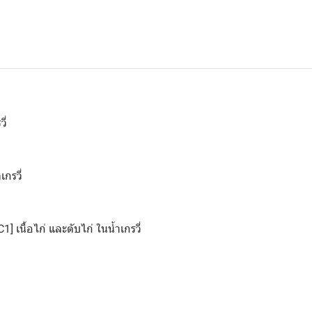
ี่
กรวี่
1] เนื้อไก่ และตับไก่ ในน้ำเกรวี่