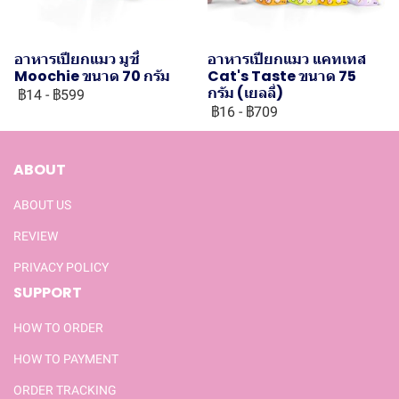
อาหารเปียกแมว มูชี่
อาหารเปียกแมว แคทเทส
Moochie ขนาด 70 กรัม
Cat's Taste ขนาด 75
กรัม (เยลลี่)
฿14
-
฿599
฿16
-
฿709
ABOUT
ABOUT US
REVIEW
PRIVACY POLICY
SUPPORT
HOW TO ORDER
HOW TO PAYMENT
ORDER TRACKING