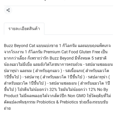
แชร์
รายละเอียดสินค้า
Buzz Beyond Cat แบบแบ่งขาย 1 กิโลกรัม และแบบถุงแพ็คเกจ
จากโรงงาน 1 กิโลกรัม Premium Cat Food Gluten Free เป็น
มากกว่าเลี้ยง ก็เพราะว่ารัก Buzz Beyond มีทั้งหมด 5 รสชาติ
น้องแมวไม่มีเบื่อ แถมยังได้โภชนาการครบถ้วน - รสปลาแซลมอน
ปลาทูน่า และนม ( สำหรับลูกแมว ) - รสเนื้อแกะ( สำหรับแมวโต
1ปีขึ้นไป ) - รสปลาทู ( สำหรับแมวโต 1ปีขึ้นไป ) - รสปลาทูน่า (
สำหรับแมวโต 1ปีขึ้นไป ) - รสปลาแซลมอน ( สำหรับแมวโต 1ปี
ขึ้นไป ) โปรตีนไม่น้อยกว่า 32% ไขมันไม่น้อยกว่า 12% No By
Product ไม่มีผลพลอยได้จากสัตว์ปีก Non GMO ใช้วัตถุดิบที่ไม่
ดัดแปลงพันธุกรรม Probiotics & Prebiotics ช่วยเรื่องระบบขับ
ถ่าย