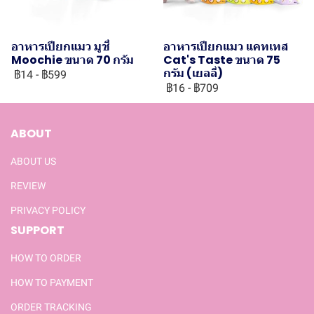
อาหารเปียกแมว มูชี่
อาหารเปียกแมว แคทเทส
Moochie ขนาด 70 กรัม
Cat's Taste ขนาด 75
กรัม (เยลลี่)
฿14
-
฿599
฿16
-
฿709
ABOUT
ABOUT US
REVIEW
PRIVACY POLICY
SUPPORT
HOW TO ORDER
HOW TO PAYMENT
ORDER TRACKING