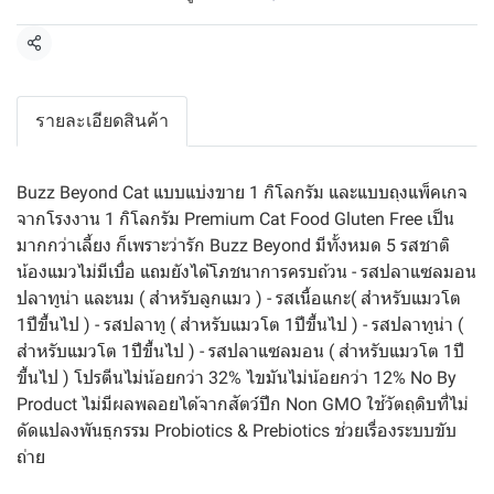
แชร์
รายละเอียดสินค้า
Buzz Beyond Cat แบบแบ่งขาย 1 กิโลกรัม และแบบถุงแพ็คเกจ
จากโรงงาน 1 กิโลกรัม Premium Cat Food Gluten Free เป็น
มากกว่าเลี้ยง ก็เพราะว่ารัก Buzz Beyond มีทั้งหมด 5 รสชาติ
น้องแมวไม่มีเบื่อ แถมยังได้โภชนาการครบถ้วน - รสปลาแซลมอน
ปลาทูน่า และนม ( สำหรับลูกแมว ) - รสเนื้อแกะ( สำหรับแมวโต
1ปีขึ้นไป ) - รสปลาทู ( สำหรับแมวโต 1ปีขึ้นไป ) - รสปลาทูน่า (
สำหรับแมวโต 1ปีขึ้นไป ) - รสปลาแซลมอน ( สำหรับแมวโต 1ปี
ขึ้นไป ) โปรตีนไม่น้อยกว่า 32% ไขมันไม่น้อยกว่า 12% No By
Product ไม่มีผลพลอยได้จากสัตว์ปีก Non GMO ใช้วัตถุดิบที่ไม่
ดัดแปลงพันธุกรรม Probiotics & Prebiotics ช่วยเรื่องระบบขับ
ถ่าย