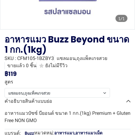
1/1
อาหารแมว Buzz Beyond ขนาด
1 กก.(1kg)
SKU : CFM105-1BZBY3
แซลมอน,ถุงแพ็คเกจสวย
ขายแล้ว 0 ชิ้น
ยังไม่มีรีวิว
฿119
สูตร
แซลมอน,ถุงแพ็คเกจสวย
คำอธิบายสินค้าแบบย่อ
อาหารแมวบัซซ์ บียอนด์ ขนาด 1 กก.(1kg) Premium + Gluten
Free NON GMO
หมวดหมู่:
แบรนด์:
อาหารแมว
,
อาหารแมวเม็ด
Buzz