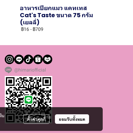
อาหารเปียกแมว แคทเทส
ม
Cat's Taste ขนาด 75 กรัม
(เยลลี่)
฿16
-
฿709
@himariofficial
ติม
ตั้งค่าคุกกี้
ยอมรับทั้งหมด