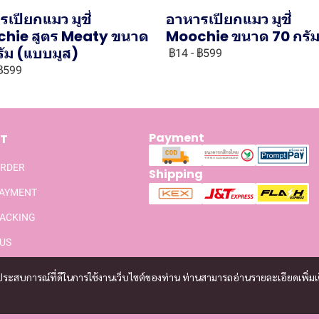
เปียกแมว มูชี่
อาหารเปียกแมว มูชี่
hie สูตร Meaty ขนาด
Moochie ขนาด 70 กรั
รัม (แบบมูส)
฿14
-
฿599
฿599
Payment
T
ORDER
Shipping
PAYMENT
ACKING
US
และประสบการณ์ที่ดีในการใช้งานเว็บไซต์ของท่าน ท่านสามารถอ่านรายละเอียดเพิ่มเ