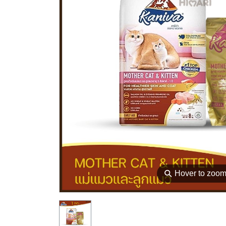
⚲
Hover to zoo