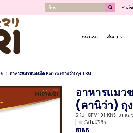
เข้าสู่
หน้าแรก
สินค้า
็ด
อาหารแมวชนิดเม็ด Kaniva (คานิว่า) ถุง 1 KG
อาหารแมวชน
(คานิว่า) ถุ
SKU : CFM101-KN5
แม่แม
ยังไม่มีรีวิว
฿165