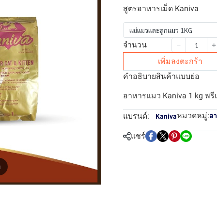
สูตรอาหารเม็ด Kaniva
แม่แมวและลูกแมว 1KG
จำนวน
เพิ่มลงตะกร้า
คำอธิบายสินค้าแบบย่อ
อาหารแมว Kaniva 1 kg พรีเ
หมวดหมู่:
แบรนด์:
อ
Kaniva
แชร์
m