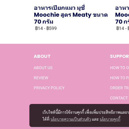
อาหารเปียกแมว มูชี่
อาหาร
Moochie สูตร Meaty ขนาด
Mooc
70 กรัม
70 ก
฿14
-
฿599
฿14
-
ABOUT
SUPPOR
ABOUT US
HOW TO 
REVIEW
HOW TO 
PRIVACY POLICY
ORDER TR
CONTACT 
เว็บไซต์นี้มีการใช้งานคุกกี้ เพื่อเพิ่มประสิทธิภาพ
ได้ที่
นโยบายความเป็นส่วนตัว
และ
นโยบายคุกกี้